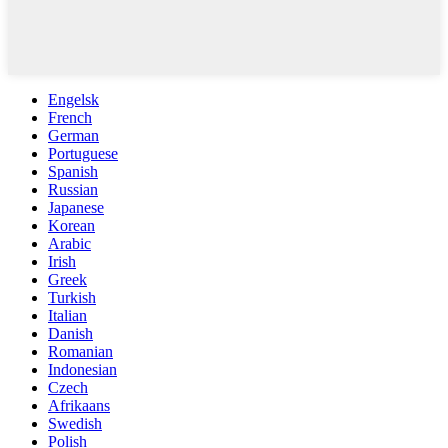
Engelsk
French
German
Portuguese
Spanish
Russian
Japanese
Korean
Arabic
Irish
Greek
Turkish
Italian
Danish
Romanian
Indonesian
Czech
Afrikaans
Swedish
Polish