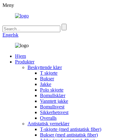
Meny
Engelsk
Hjem
Produkter
Beskyttende klær
T skjorte
Bukser
Jakke
Polo skjorte
Bomullsklær
Vanntett jakke
Bomullsvest
Sikkerhetsvest
Overalls
Antistatisk verneklær
T-skjorte (med antistatisk fiber)
Bukser (med antistatisk fiber)