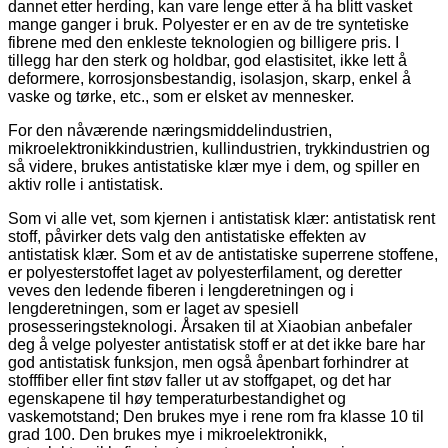
dannet etter herding, kan vare lenge etter å ha blitt vasket
mange ganger i bruk. Polyester er en av de tre syntetiske
fibrene med den enkleste teknologien og billigere pris. I
tillegg har den sterk og holdbar, god elastisitet, ikke lett å
deformere, korrosjonsbestandig, isolasjon, skarp, enkel å
vaske og tørke, etc., som er elsket av mennesker.
For den nåværende næringsmiddelindustrien,
mikroelektronikkindustrien, kullindustrien, trykkindustrien og
så videre, brukes antistatiske klær mye i dem, og spiller en
aktiv rolle i antistatisk.
Som vi alle vet, som kjernen i antistatisk klær: antistatisk rent
stoff, påvirker dets valg den antistatiske effekten av
antistatisk klær. Som et av de antistatiske superrene stoffene,
er polyesterstoffet laget av polyesterfilament, og deretter
veves den ledende fiberen i lengderetningen og i
lengderetningen, som er laget av spesiell
prosesseringsteknologi. Årsaken til at Xiaobian anbefaler
deg å velge polyester antistatisk stoff er at det ikke bare har
god antistatisk funksjon, men også åpenbart forhindrer at
stofffiber eller fint støv faller ut av stoffgapet, og det har
egenskapene til høy temperaturbestandighet og
vaskemotstand; Den brukes mye i rene rom fra klasse 10 til
grad 100. Den brukes mye i mikroelektronikk,