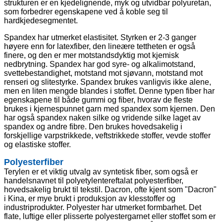
strukturen er en kjedelignende, myk og utvidbar polyuretan,
som forbedrer egenskapene ved å koble seg til
hardkjedesegmentet.
Spandex har utmerket elastisitet. Styrken er 2-3 ganger
høyere enn for latexfiber, den lineære tettheten er også
finere, og den er mer motstandsdyktig mot kjemisk
nedbrytning. Spandex har god syre- og alkalimotstand,
svettebestandighet, motstand mot sjøvann, motstand mot
renseri og slitestyrke. Spandex brukes vanligvis ikke alene,
men en liten mengde blandes i stoffet. Denne typen fiber har
egenskapene til både gummi og fiber, hvorav de fleste
brukes i kjernespunnet garn med spandex som kjernen. Den
har også spandex naken silke og vridende silke laget av
spandex og andre fibre. Den brukes hovedsakelig i
forskjellige varpstrikkede, veftstrikkede stoffer, vevde stoffer
og elastiske stoffer.
Polyesterfiber
Terylen er et viktig utvalg av syntetisk fiber, som også er
handelsnavnet til polyetylentereftalat polyesterfiber,
hovedsakelig brukt til tekstil. Dacron, ofte kjent som "Dacron"
i Kina, er mye brukt i produksjon av klesstoffer og
industriprodukter. Polyester har utmerket formbarhet. Det
flate, luftige eller plisserte polyestergarnet eller stoffet som er