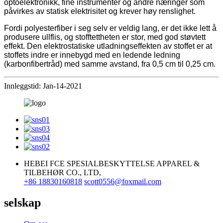
optoelektronikk, fine instrumenter og andre næringer som
påvirkes av statisk elektrisitet og krever høy renslighet.
Fordi polyesterfiber i seg selv er veldig lang, er det ikke lett å
produsere ullflis, og stofftettheten er stor, med god støvtett
effekt. Den elektrostatiske utladningseffekten av stoffet er at
stoffets indre er innebygd med en ledende ledning
(karbonfibertråd) med samme avstand, fra 0,5 cm til 0,25 cm.
Innleggstid: Jan-14-2021
HEBEI FCE SPESIALBESKYTTELSE APPAREL &
TILBEHØR CO., LTD,
+86 18830160818
scott0556@foxmail.com
selskap