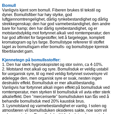
Bomull
Vanligvis kjent som bomull. Fiberen brukes til tekstil og
dyner. Bomullsfiber har høy styrke, god
luftgjennomtrengelighet, dårlig rynkebestandighet og dårlig
strekkegenskap; den har god varmebestandighet, den andre
bare for hamp; den har dårlig syrebestandighet, og er
motstandsdyktig mot fortynnet alkali ved romtemperatur; den
har god affinitet for fargestoffer, lett å fargelegge, komplett
kromatogram og lys farge. Bomullstype refererer til stoffet
laget av bomullsgarn eller bomulls- og bomullstype kjemisk
fiberblandet garn.
Kjennetegn på bomullsstoffer:
1. Den har sterk hygroskopisitet og stor svinn, ca 4-10%.
2. Motstand mot alkali og syre. Bomullsduk er veldig ustabil
for uorganisk syre, til og med veldig fortynnet svovelsyre vil
ødelegge den, men organisk syre er svak, nesten ingen
destruktiv effekt. Bomullsduk er mer alkalibestandig.
Vanligvis har fortynnet alkali ingen effekt på bomullsduk ved
romtemperatur, men styrken til bomullsduk vil avta etter sterk
alkalieffekt. Den "merceriserte" bomullsduken kan fås ved å
behandle bomullsduk med 20% kaustisk brus.
3. Lysmotstand og varmebestandighet er vanlig. I solen og
atmosfæren vil bomullsduken oksideres sakte, noe som vil