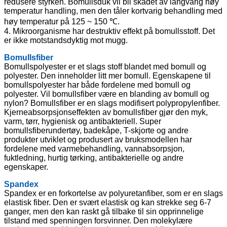
redusere styrken. Bomullsduk vil bli skadet av langvarig høy
temperatur handling, men den tåler kortvarig behandling med
høy temperatur på 125 ~ 150 ℃.
4. Mikroorganisme har destruktiv effekt på bomullsstoff. Det
er ikke motstandsdyktig mot mugg.
Bomullsfiber
Bomullspolyester er et slags stoff blandet med bomull og
polyester. Den inneholder litt mer bomull. Egenskapene til
bomullspolyester har både fordelene med bomull og
polyester. Vil bomullsfiber være en blanding av bomull og
nylon? Bomullsfiber er en slags modifisert polypropylenfiber.
Kjerneabsorpsjonseffekten av bomullsfiber gjør den myk,
varm, tørr, hygienisk og antibakteriell. Super
bomullsfiberundertøy, badekåpe, T-skjorte og andre
produkter utviklet og produsert av bruksmodellen har
fordelene med varmebehandling, vannabsorpsjon,
fuktledning, hurtig tørking, antibakterielle og andre
egenskaper.
Spandex
Spandex er en forkortelse av polyuretanfiber, som er en slags
elastisk fiber. Den er svært elastisk og kan strekke seg 6-7
ganger, men den kan raskt gå tilbake til sin opprinnelige
tilstand med spenningen forsvinner. Den molekylære