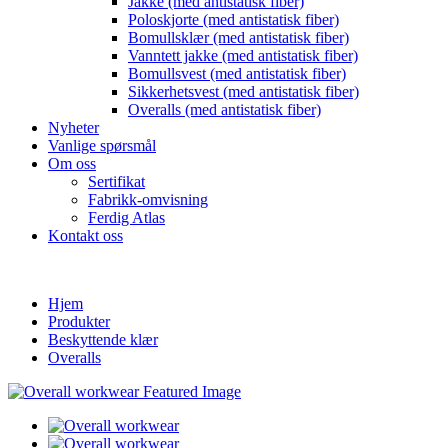
Jakke (med antistatisk fiber)
Poloskjorte (med antistatisk fiber)
Bomullsklær (med antistatisk fiber)
Vanntett jakke (med antistatisk fiber)
Bomullsvest (med antistatisk fiber)
Sikkerhetsvest (med antistatisk fiber)
Overalls (med antistatisk fiber)
Nyheter
Vanlige spørsmål
Om oss
Sertifikat
Fabrikk-omvisning
Ferdig Atlas
Kontakt oss
Hjem
Produkter
Beskyttende klær
Overalls