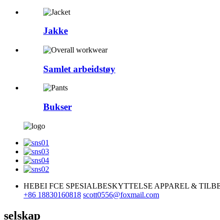
Jakke
Samlet arbeidstøy
Bukser
HEBEI FCE SPESIALBESKYTTELSE APPAREL & TILBE
+86 18830160818
scott0556@foxmail.com
selskap