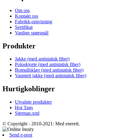
Om oss
Kontakt oss
Fabrikk-omvisning
Sertifikat
Vanlige spørsmål
Produkter
Jakke (med antistatisk fiber)
Poloskjorte (med antistatisk fiber)
Bomullsklær (med antistatisk fiber)
Vanntett jakke (med antistatisk fiber)
Hurtigkoblinger
Utvalgte produkter
Hot Tags
Sitemap.xml
© Copyright - 2010-2021: Med enerett.
Send e-post