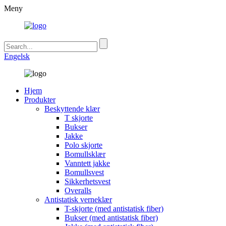
Meny
Engelsk
Hjem
Produkter
Beskyttende klær
T skjorte
Bukser
Jakke
Polo skjorte
Bomullsklær
Vanntett jakke
Bomullsvest
Sikkerhetsvest
Overalls
Antistatisk verneklær
T-skjorte (med antistatisk fiber)
Bukser (med antistatisk fiber)